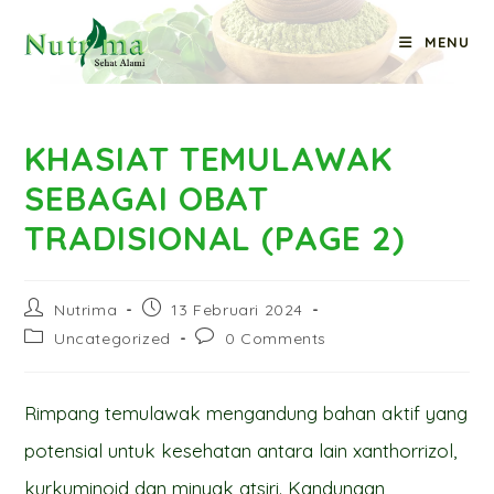
Skip
MENU
to
Blog
content
KHASIAT TEMULAWAK
SEBAGAI OBAT
TRADISIONAL (PAGE 2)
Post
Post
Nutrima
13 Februari 2024
author:
published:
Post
Post
Uncategorized
0 Comments
category:
comments:
Rimpang temulawak mengandung bahan aktif yang
potensial untuk kesehatan antara lain xanthorrizol,
kurkuminoid dan minyak atsiri. Kandungan