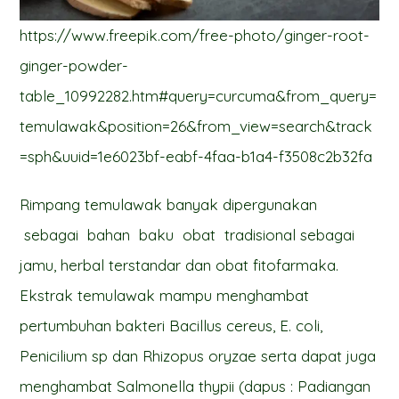
https://www.freepik.com/free-photo/ginger-root-
ginger-powder-
table_10992282.htm#query=curcuma&from_query=
temulawak&position=26&from_view=search&track
=sph&uuid=1e6023bf-eabf-4faa-b1a4-f3508c2b32fa
Rimpang temulawak banyak dipergunakan
sebagai bahan baku obat tradisional sebagai
jamu, herbal terstandar dan obat fitofarmaka.
Ekstrak temulawak mampu menghambat
pertumbuhan bakteri Bacillus cereus, E. coli,
Penicilium sp dan Rhizopus oryzae serta dapat juga
menghambat Salmonella thypii (dapus : Padiangan