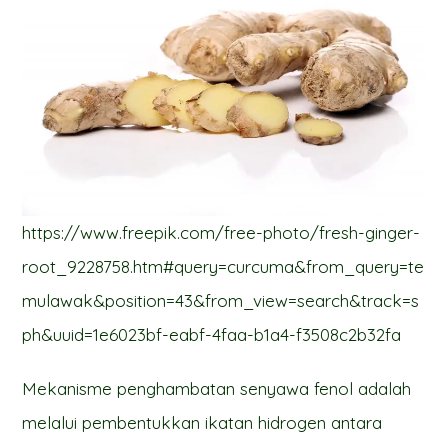
https://www.freepik.com/free-photo/fresh-ginger-
root_9228758.htm#query=curcuma&from_query=te
mulawak&position=43&from_view=search&track=s
ph&uuid=1e6023bf-eabf-4faa-b1a4-f3508c2b32fa
Mekanisme penghambatan senyawa fenol adalah
melalui pembentukkan ikatan hidrogen antara