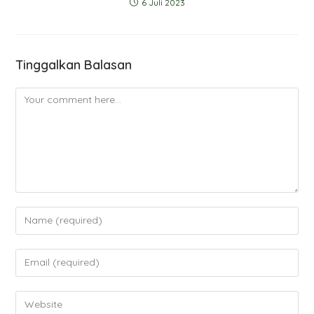
6 Juli 2023
Tinggalkan Balasan
Comment
Enter
your
name
Enter
or
your
username
email
Enter
to