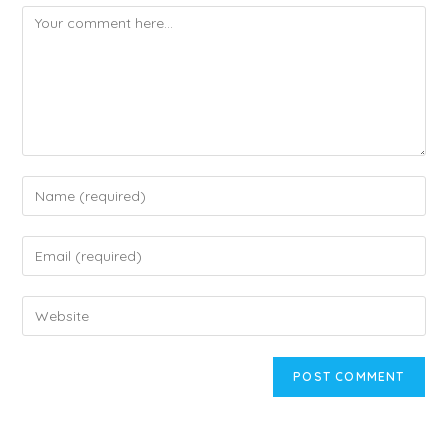
Comment
Enter
your
name
Enter
or
your
username
email
Enter
to
address
your
comment
to
website
comment
URL
(optional)