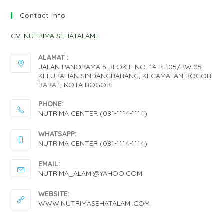
Contact Info
CV. NUTRIMA SEHATALAMI
ALAMAT :
JALAN PANORAMA 5 BLOK E NO. 14 RT.05/RW.05
KELURAHAN SINDANGBARANG, KECAMATAN BOGOR
BARAT, KOTA BOGOR.
PHONE:
NUTRIMA CENTER (081-1114-1114)
OPENS
WHATSAPP:
IN
NUTRIMA CENTER (081-1114-1114)
YOUR
OPENS
EMAIL:
APPLICATION
IN
OPENS
NUTRIMA_ALAMI@YAHOO.COM
IN
YOUR
YOUR
WEBSITE:
APPLICATION
APPLICATION
WWW.NUTRIMASEHATALAMI.COM