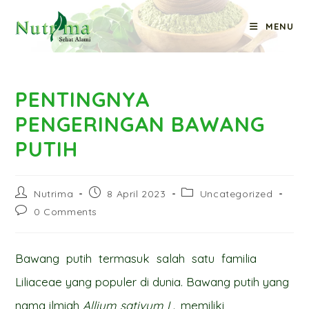
Skip
MENU
to
Blog
content
PENTINGNYA
PENGERINGAN BAWANG
PUTIH
Post
Post
Post
Nutrima
8 April 2023
Uncategorized
author:
published:
category:
Post
0 Comments
comments:
Bawang putih termasuk salah satu familia
Liliaceae yang populer di dunia. Bawang putih yang
nama ilmiah
Allium sativum L
., memiliki