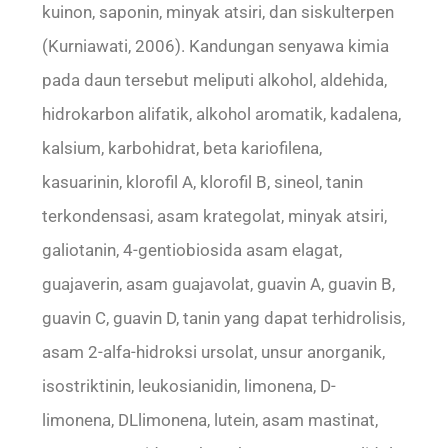
kuinon, saponin, minyak atsiri, dan siskulterpen
(Kurniawati, 2006). Kandungan senyawa kimia
pada daun tersebut meliputi alkohol, aldehida,
hidrokarbon alifatik, alkohol aromatik, kadalena,
kalsium, karbohidrat, beta kariofilena,
kasuarinin, klorofil A, klorofil B, sineol, tanin
terkondensasi, asam krategolat, minyak atsiri,
galiotanin, 4-gentiobiosida asam elagat,
guajaverin, asam guajavolat, guavin A, guavin B,
guavin C, guavin D, tanin yang dapat terhidrolisis,
asam 2-alfa-hidroksi ursolat, unsur anorganik,
isostriktinin, leukosianidin, limonena, D-
limonena, DLlimonena, lutein, asam mastinat,